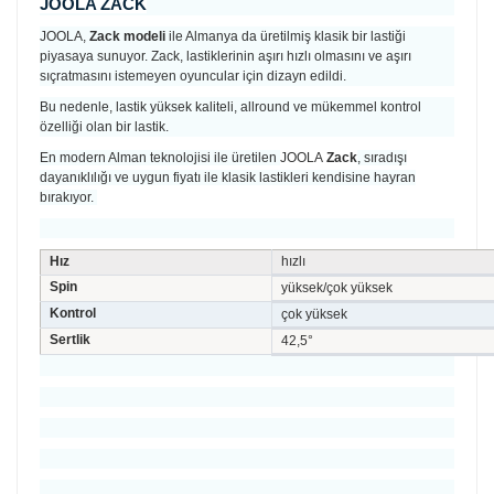
JOOLA ZACK
JOOLA,
Zack modeli
ile Almanya da üretilmiş klasik bir lastiği
piyasaya sunuyor. Zack, lastiklerinin aşırı hızlı olmasını ve aşırı
sıçratmasını istemeyen oyuncular için dizayn edildi.
Bu nedenle, lastik yüksek kaliteli, allround ve mükemmel kontrol
özelliği olan bir lastik.
En modern Alman teknolojisi ile üretilen
JOOLA
Zack
, sıradışı
dayanıklılığı ve uygun fiyatı ile klasik lastikleri kendisine hayran
bırakıyor.
Hız
hızlı
Spin
yüksek/çok yüksek
Kontrol
çok yüksek
Sertlik
42,5°