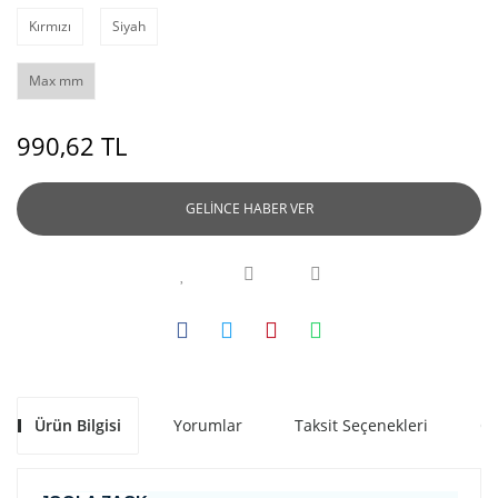
Kırmızı
Siyah
Max mm
990,62 TL
GELİNCE HABER VER
Ürün Bilgisi
Yorumlar
Taksit Seçenekleri
Ön