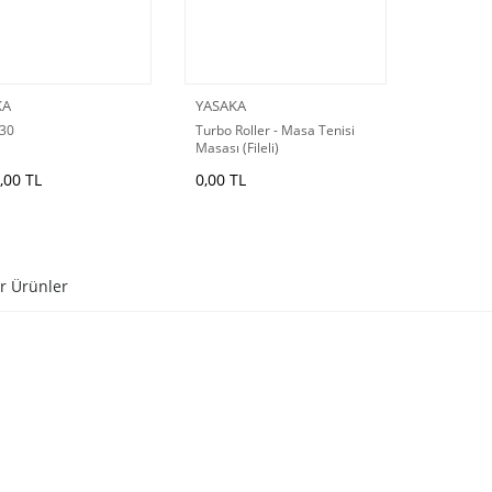
KA
YASAKA
 30
Turbo Roller - Masa Tenisi
Masası (Fileli)
,00 TL
0,00 TL
r Ürünler