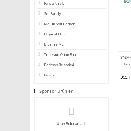
Rakza X Soft
Set Family
Ma Lin Soft Carbon
Original XHG
BlueFire M2
Tracksuit Orion Blue
YASA
LUNA - 
Badman Reloaded
Rakza 9
365,1
Sponsor Ürünler
Ürün Bulunamadı.