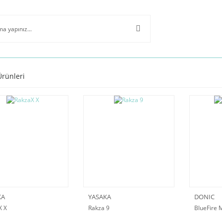
Ürünleri
KA
YASAKA
DONIC
X X
Rakza 9
BlueFire 