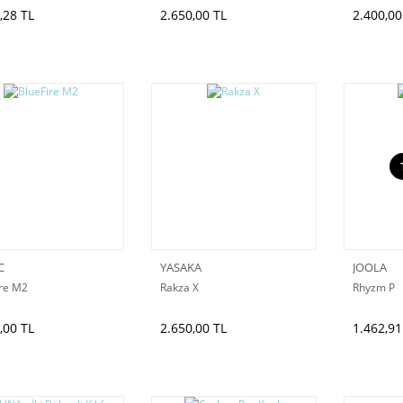
,28 TL
2.650,00 TL
2.400,00
C
YASAKA
JOOLA
ire M2
Rakza X
Rhyzm P
,00 TL
2.650,00 TL
1.462,91