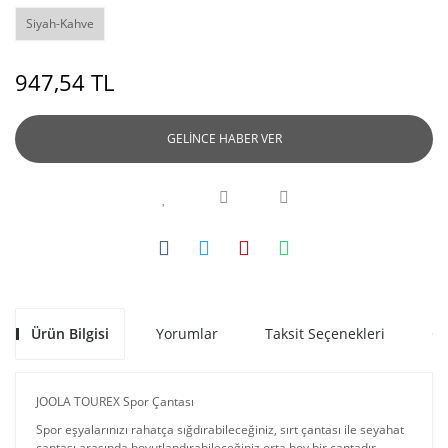
Siyah-Kahve
947,54 TL
GELİNCE HABER VER
Ürün Bilgisi
Yorumlar
Taksit Seçenekleri
Ön
JOOLA TOUREX Spor Çantası
Spor eşyalarınızı rahatça sığdırabileceğiniz, sırt çantası ile seyahat
çantası arasında boyutlandırabileceğiniz orta boy bir çantadır.