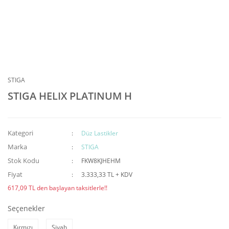
STIGA
STIGA HELIX PLATINUM H
Kategori
Düz Lastikler
Marka
STIGA
Stok Kodu
FKW8KJHEHM
Fiyat
3.333,33 TL + KDV
617,09 TL den başlayan taksitlerle!!
Seçenekler
Kırmızı
Siyah