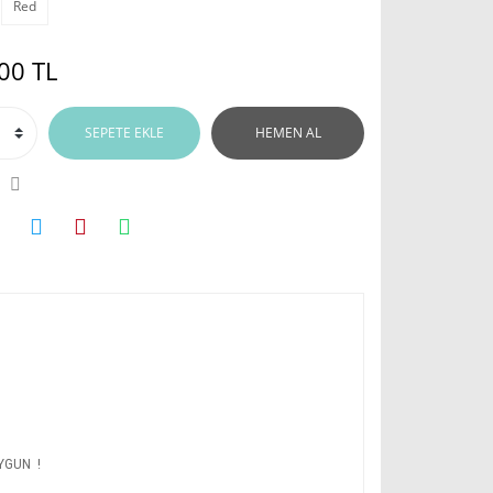
Red
00 TL
SEPETE EKLE
HEMEN AL
YGUN !