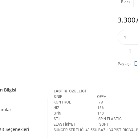
Black
3.300,
Paylaş :
n Bilgisi
LASTİK ÖZELLİĞİ
SINIF OFF+
KONTROL 78
HIZ 156
umlar
SPİN 140
STİL SPIN ELASTIC
ELASTİKİYET SOFT
sit Seçenekleri
SÜNGER SERTLİĞİ 43.5SU BAZLI YAPIŞTIRICIYA U