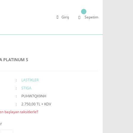
Giriş
Sepetim
A PLATINUM S
LASTİKLER
STIGA
PUHW7QX9NH
2.750,00 TL + KDV
n başlayan taksitlerle!!
r