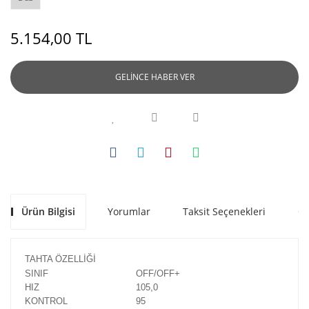
5.154,00 TL
GELİNCE HABER VER
Ürün Bilgisi
Yorumlar
Taksit Seçenekleri
Ön
TAHTA ÖZELLİĞİ
SINIF
OFF/OFF+
HIZ
105,0
KONTROL
95