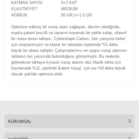
KATMAN SAYISI
5+2 KAT
ELASTİKİYET
MEDIUM
AĞIRLIK
85 GR (+/-) 5 GR
Optimize edilmiş bir vuruş alanı sağlayan, devrim niteliğinde,
marka patent tescilli ve tasarım korumalı bir şekle sahip, ofansif
bir masa tenisi tahtası. Cybershape Carbon, tüm yarışma türleri
için onaylanmıştır ve klasik bir tahtadan toplamda %5 daha
büyük bir alana sahiptir. Çalışmalarımız en uygun vuruş alanının
tahtanın üst yarısında bulunduğunu göstermiştir. Bu nedenle,
geleneksel tahtaya kıyasla vuruş alanını düz klasik tahta için
kavramada %11, penhold (kalem tutuş) için ise %9 daha büyük
olacak şekilde optimize ettik.
KURUMSAL