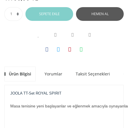
SEPETE EKLE
HEMEN AL
Ürün Bilgisi
Yorumlar
Taksit Seçenekleri
Ön
JOOLA TT-Set ROYAL SPIRIT
Masa tenisine yeni başlayanlar ve eğlenmek amacıyla oynayanlar içi