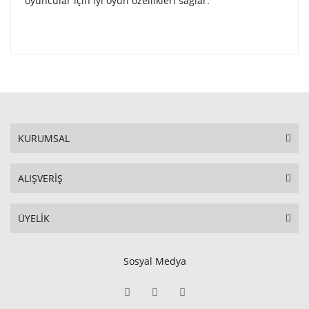
oyuncular için iyi oyun özellikleri sağlar.
KURUMSAL
ALIŞVERİŞ
ÜYELİK
Sosyal Medya