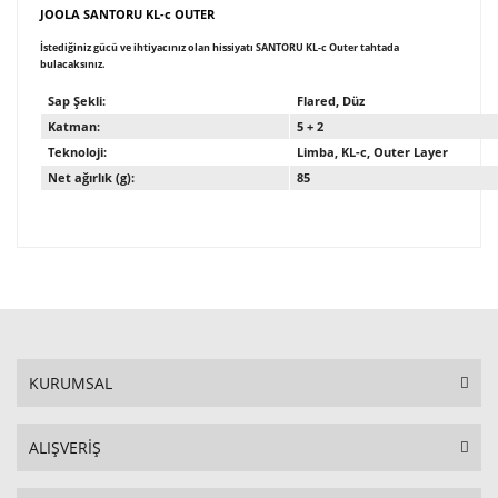
JOOLA SANTORU KL-c OUTER
İstediğiniz gücü ve ihtiyacınız olan hissiyatı SANTORU KL-c Outer tahtada
bulacaksınız.
Sap Şekli:
Flared, Düz
Katman:
5 + 2
Teknoloji:
Limba, KL-c, Outer Layer
Net ağırlık (g):
85
KURUMSAL
ALIŞVERİŞ