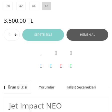
36
42
44
45
3.500,00 TL
SEPETE EKLE
HEMEN AL
Ürün Bilgisi
Yorumlar
Taksit Seçenekleri
Ön
Jet Impact NEO