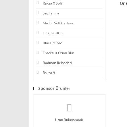
Öne
Rakza X Soft
Set Family
Ma Lin Soft Carbon
Original XHG
BlueFire M2
Tracksuit Orion Blue
Badman Reloaded
Rakza 9
Sponsor Ürünler
Ürün Bulunamadı.