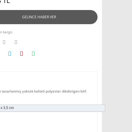
 TL
GELİNCE HABER VER
n kargo
 tasarlanmış yüksek kaliteli polyester dikdörtgen kılıf.
 x 3,5 cm