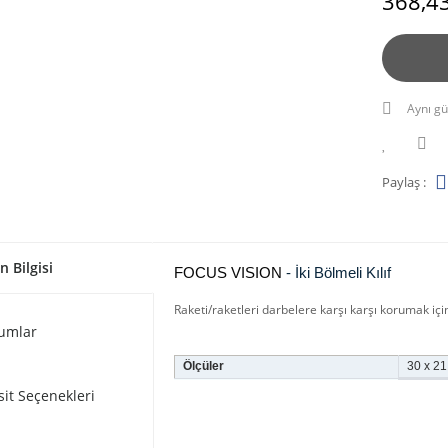
368,43
Aynı gü
Paylaş :
n Bilgisi
FOCUS VISION
- İki Bölmeli Kılıf
Raketi/raketleri darbelere karşı karşı korumak için
umlar
Ölçüler
30 x 21
sit Seçenekleri