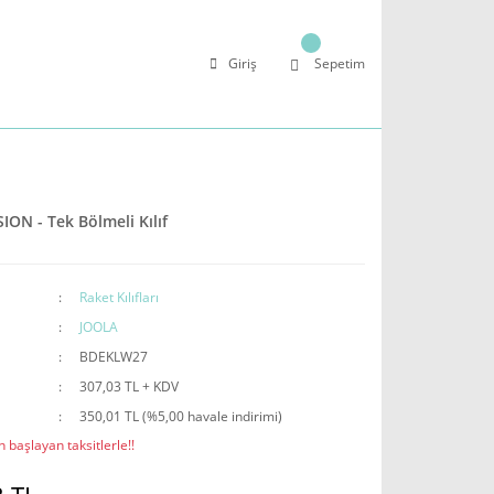
Giriş
Sepetim
ION - Tek Bölmeli Kılıf
Raket Kılıfları
JOOLA
BDEKLW27
307,03 TL + KDV
350,01 TL (%5,00 havale indirimi)
 başlayan taksitlerle!!