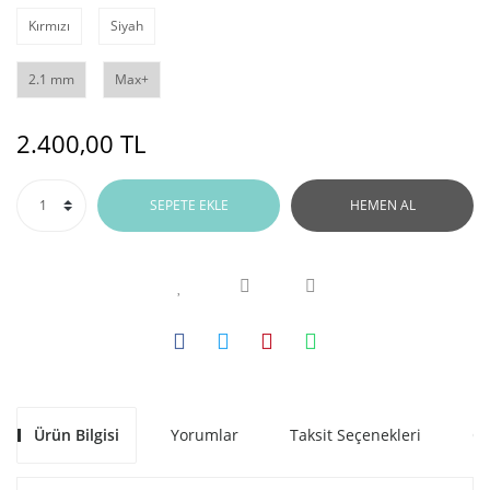
Kırmızı
Siyah
2.1 mm
Max+
2.400,00 TL
SEPETE EKLE
HEMEN AL
Ürün Bilgisi
Yorumlar
Taksit Seçenekleri
Ön