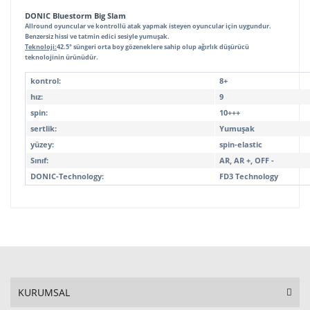
DONIC Bluestorm Big Slam
Allround oyuncular ve kontrollü atak yapmak isteyen oyuncular için uygundur.
Benzersiz hissi ve tatmin edici sesiyle yumuşak.
Teknoloji:
42.5° süngeri orta boy gözeneklere sahip olup ağırlık düşürücü
teknolojinin ürünüdür.
kontrol:
8+
hız:
9
spin:
10+++
sertlik:
Yumuşak
yüzey:
spin-elastic
Sınıf:
AR, AR +, OFF -
DONIC-Technology:
FD3 Technology
KURUMSAL