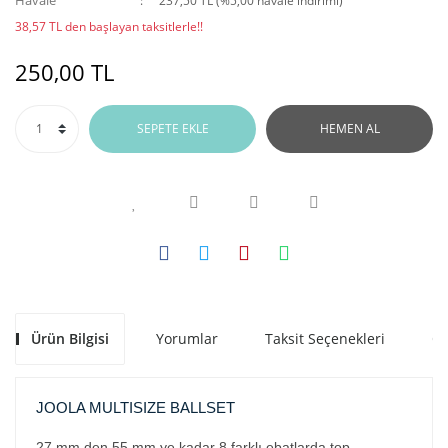
Havale
237,50 TL (%5,00 havale indirimi)
38,57 TL den başlayan taksitlerle!!
250,00 TL
SEPETE EKLE
HEMEN AL
Ürün Bilgisi
Yorumlar
Taksit Seçenekleri
Ön
JOOLA MULTISIZE BALLSET
27 mm den 55 mm ye kadar 8 farklı ebatlarda top.