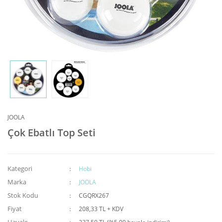
Top Yakalama Ağı
JOOLA
Çok Ebatlı Top Seti
Kategori
Hobi
Marka
JOOLA
Stok Kodu
CGQRX267
Fiyat
208,33 TL + KDV